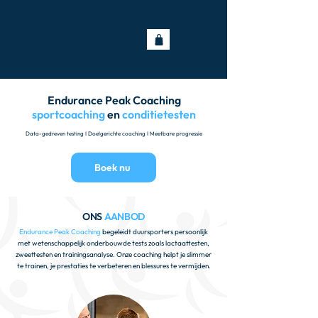
Endurance Peak Coaching
sportcoaching
en
conditietesten
Data-gedreven testing I Doelgerichte coaching I Meetbare progressie
Boek nu
ONS
AANBOD
Endurance Peak Coaching
begeleidt duursporters persoonlijk
met wetenschappelijk onderbouwde tests zoals lactaattesten,
zweettesten en trainingsanalyse. Onze coaching helpt je slimmer
te trainen, je prestaties te verbeteren en blessures te vermijden.