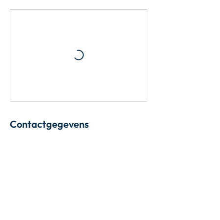
Contactgegevens
Endurance Peak Coaching,
Langwaterstraat, Zwevegem, Belgium
+32476850672
filip@endurancepeakcoaching.com