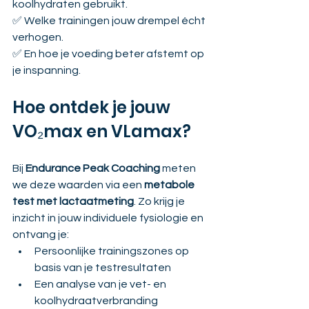
koolhydraten gebruikt.
✅ Welke trainingen jouw drempel écht 
verhogen.
✅ En hoe je voeding beter afstemt op 
je inspanning.
Hoe ontdek je jouw 
VO₂max en VLamax?
Bij 
Endurance Peak Coaching
 meten 
we deze waarden via een 
metabole 
test met lactaatmeting
. Zo krijg je 
inzicht in jouw individuele fysiologie en 
ontvang je:
Persoonlijke trainingszones op 
basis van je testresultaten
Een analyse van je vet- en 
koolhydraatverbranding