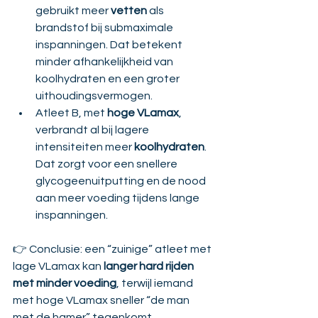
gebruikt meer 
vetten
 als 
brandstof bij submaximale 
inspanningen. Dat betekent 
minder afhankelijkheid van 
koolhydraten en een groter 
uithoudingsvermogen.
Atleet B, met 
hoge VLamax
, 
verbrandt al bij lagere 
intensiteiten meer 
koolhydraten
. 
Dat zorgt voor een snellere 
glycogeenuitputting en de nood 
aan meer voeding tijdens lange 
inspanningen.
👉 Conclusie: een “zuinige” atleet met 
lage VLamax kan 
langer hard rijden 
met minder voeding
, terwijl iemand 
met hoge VLamax sneller “de man 
met de hamer” tegenkomt.