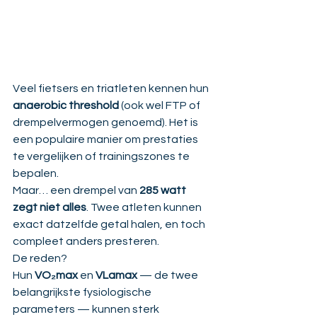
Veel fietsers en triatleten kennen hun 
anaerobic threshold
 (ook wel FTP of 
drempelvermogen genoemd). Het is 
een populaire manier om prestaties 
te vergelijken of trainingszones te 
bepalen.
Maar… een drempel van 
285 watt 
zegt niet alles
. Twee atleten kunnen 
exact datzelfde getal halen, en toch 
compleet anders presteren.
De reden? 
Hun 
VO₂max
 en 
VLamax
 — de twee 
belangrijkste fysiologische 
parameters — kunnen sterk 