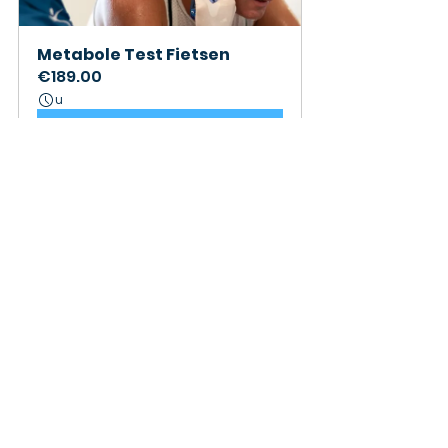
Metabole Test Fietsen
€189.00
u
Nu boeken
Opmerkingen
Plaats een opmerking...