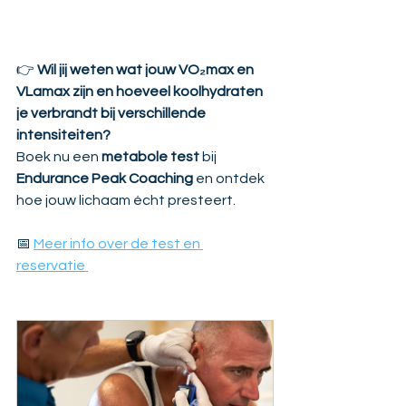
👉 
Wil jij weten wat jouw VO₂max en 
VLamax zijn en hoeveel koolhydraten 
je verbrandt bij verschillende 
intensiteiten? 
Boek nu een 
metabole test
 bij 
Endurance Peak Coaching 
en ontdek 
hoe jouw lichaam écht presteert.
📅 
Meer info over de test en 
reservatie 