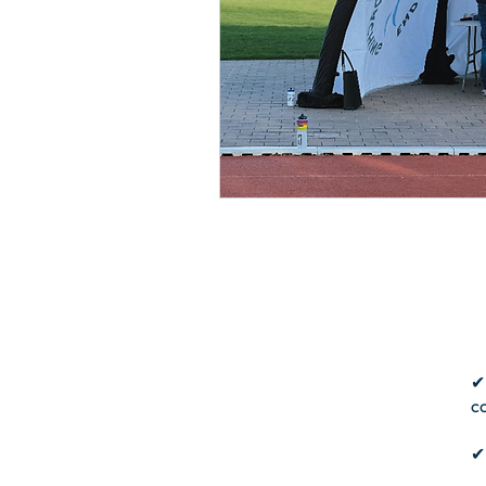
✔
c
✔