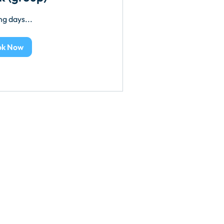
g days...
ok Now