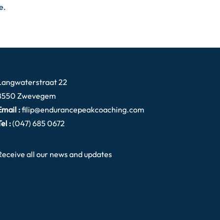
e.
Langwaterstraat 22
8550 Zwevegem
Email :
filip@endurancepeakcoaching.com
el :
(047) 685 0672
Receive all our news and updates