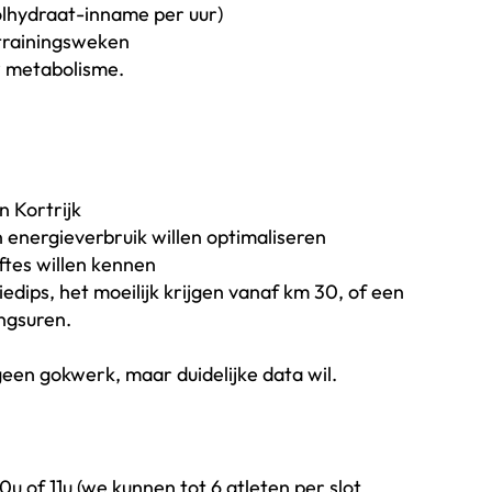
olhydraat-inname per uur)
 trainingsweken
w metabolisme.
 Kortrijk
 energieverbruik willen optimaliseren
ftes willen kennen
edips, het moeilijk krijgen vanaf km 30, of een
ngsuren.
een gokwerk, maar duidelijke data wil.
0u of 11u (we kunnen tot 6 atleten per slot