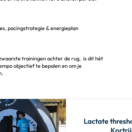
nes, pacingstrategie & energieplan
zwaarste trainingen achter de rug, is dit hét
mpo objectief te bepalen en om je
n.
Lactate thresho
Kortri