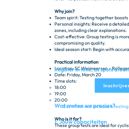
Why join?
Team spirit: Testing together boosts 
Personal insights: Receive a detaile
zones, including clear explanations.
Cost-effective: Group testing is more
compromising on quality.
Ideal season start: Begin with accura
Practical information
Location: SC Weimeersen – Rolleg
Register in time, as spots are li
Date: Friday, March 20
Time slots:
Inschrijve
18:00
19:00
20:00
Wat meten we precies?
Each time slot includes 4 testing
Who is it for?
1. Jouw capaciteiten
These group tests are ideal for cycl